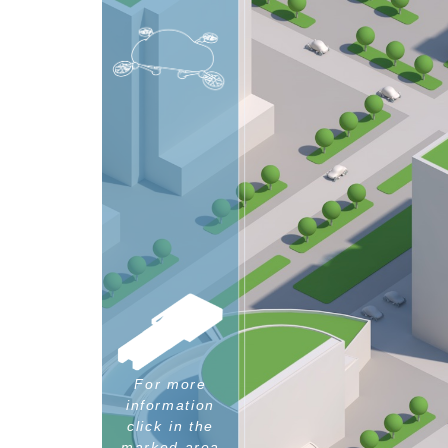
For more
information
click in the
marked area