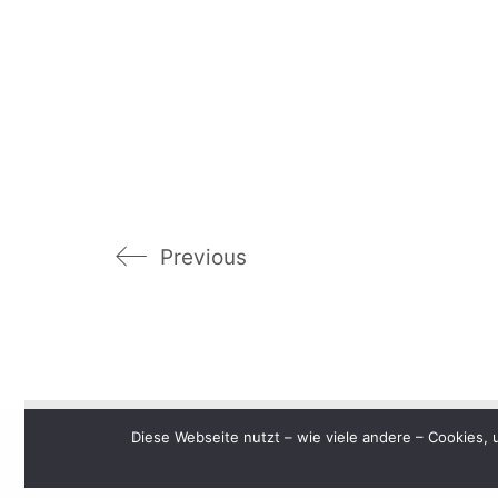
Previous
Diese Webseite nutzt – wie viele andere – Cookies,
© 2024 Manfred Liersam, Bildkonzept, All Right