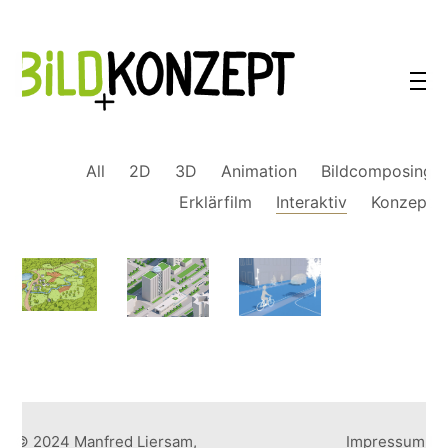
All
2D
3D
Animation
Bildcomposing
Erklärfilm
Interaktiv
Konzept
© 2024 Manfred Liersam,
Impressum
I